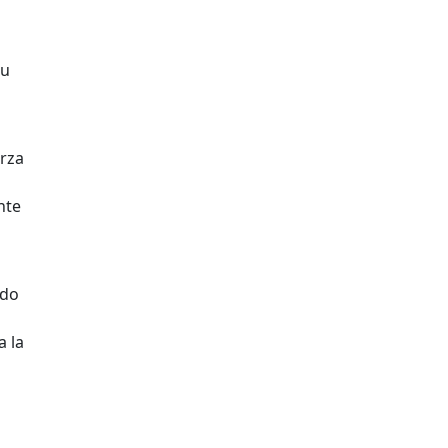
su
erza
nte
ndo
a la