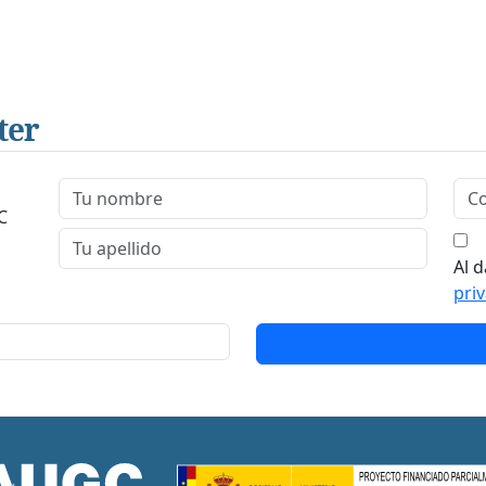
ter
C
Al d
pri