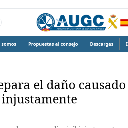
s somos
Propuestas al consejo
Descargas
epara el daño causado
l injustamente