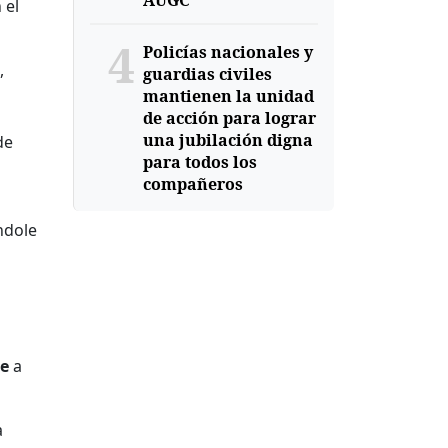
AUGC
 el
4
Policías nacionales y
,
guardias civiles
mantienen la unidad
de acción para lograr
una jubilación digna
de
para todos los
compañeros
ndole
te
a
a