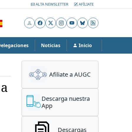
ALTA NEWSLETTER
AFÍLIATE
Usuario
Facebook
X
Instagram
YouTube
Bluesky
RSS
Delegaciones
Noticias
Inicio
Afiliate a AUGC
 a
Descarga nuestra
App
Descargas