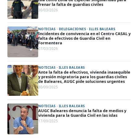
frenar la falta de guardias civiles
30/03/2026
NOTICIAS · DELEGACIONES · ILLES BALEARS
Incidentes de convivencia en el Centro CASAL y
falta de efectivos de Guardia Civil en
Formentera
07/03/2026
NOTICIAS · ILLES BALEARS
Ante la falta de efectivos, vivienda inasequible
y presión migratoria para los guardias civiles
de Baleares, AUGC pide soluciones urgentes
30/09/2025
NOTICIAS · ILLES BALEARS
AUGC Baleares denuncia la falta de medios y
vivienda para la Guardia Civil en las islas
17/09/2025