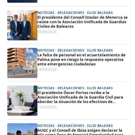
NOTICIAS · DELEGACIONES · ILLES BALEARS
El presidente del Consell Insular de Menorca se
reúne con la Asociación Unificada de Guardias
Civiles de Baleares
05/05/2026
NOTICIAS · DELEGACIONES · ILLES BALEARS
La falta de personal en el acuartelamiento de
Palma pone en riesgo la respuesta operativa
ante emergencias ciudadanas
19/04/2026
NOTICIAS · DELEGACIONES · ILLES BALEARS
El presidente Óscar Portas recibe a la
Asociación Unificada de la Guardia Civil para
abordar la situación de los efectivos de
seguridad en Formentera.
12/04/2026
NOTICIAS · DELEGACIONES · ILLES BALEARS
AUGC y el Consell de Ibiza exigen declarar la
isla como Zona de Especial Singularidad para