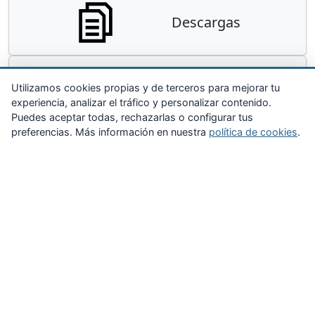
Descargas
Contacta
Utilizamos cookies propias y de terceros para mejorar tu
experiencia, analizar el tráfico y personalizar contenido.
Puedes aceptar todas, rechazarlas o configurar tus
preferencias. Más información en nuestra
política de cookies
.
Zona Privada
Afíliate
Quiénes somos
Propuestas al consejo
Descargas
Delegaciones