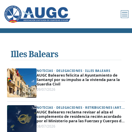
Illes Balears
NOTICIAS · DELEGACIONES · ILLES BALEARS
AUGC Baleares felicita al Ayuntamiento de
Santanyí por su impulso a la vivienda para la
Guardia Civil
09/07/2026
NOTICIAS · DELEGACIONES · RETRIBUCIONES (ART. 35) · ILLES BALEARS
AUGC Baleares reclama revisar al alza el
complemento de residencia recién acordado
por el Ministerio para las Fuerzas y Cuerpos de
Seguridad del Estado en las islas
08/07/2026