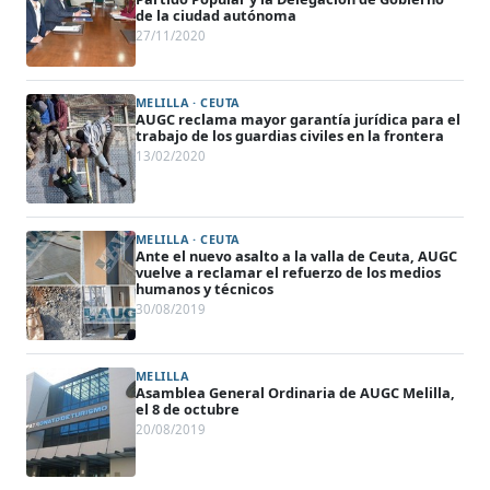
de la ciudad autónoma
27/11/2020
MELILLA · CEUTA
AUGC reclama mayor garantía jurídica para el
trabajo de los guardias civiles en la frontera
13/02/2020
MELILLA · CEUTA
Ante el nuevo asalto a la valla de Ceuta, AUGC
vuelve a reclamar el refuerzo de los medios
humanos y técnicos
30/08/2019
MELILLA
Asamblea General Ordinaria de AUGC Melilla,
el 8 de octubre
20/08/2019