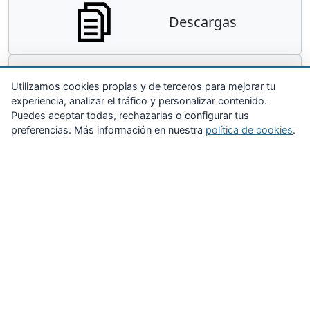
Descargas
Contacta
Utilizamos cookies propias y de terceros para mejorar tu
experiencia, analizar el tráfico y personalizar contenido.
Puedes aceptar todas, rechazarlas o configurar tus
preferencias. Más información en nuestra
política de cookies
.
Zona Privada
Afíliate
Quiénes somos
Propuestas al consejo
Descargas
Delegaciones