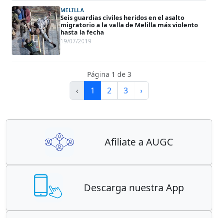
MELILLA
Seis guardias civiles heridos en el asalto
migratorio a la valla de Melilla más violento
hasta la fecha
19/07/2019
Página 1 de 3
‹
1
2
3
›
Afiliate a AUGC
Descarga nuestra App