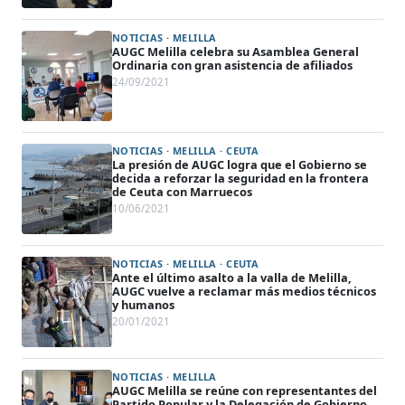
NOTICIAS · MELILLA
AUGC Melilla celebra su Asamblea General
Ordinaria con gran asistencia de afiliados
24/09/2021
NOTICIAS · MELILLA · CEUTA
La presión de AUGC logra que el Gobierno se
decida a reforzar la seguridad en la frontera
de Ceuta con Marruecos
10/06/2021
NOTICIAS · MELILLA · CEUTA
Ante el último asalto a la valla de Melilla,
AUGC vuelve a reclamar más medios técnicos
y humanos
20/01/2021
NOTICIAS · MELILLA
AUGC Melilla se reúne con representantes del
Partido Popular y la Delegación de Gobierno