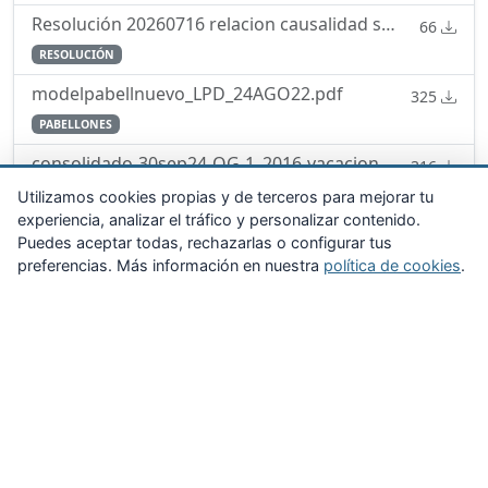
Resolución 20260716 relacion causalidad servicio enfermedad
66
RESOLUCIÓN
modelpabellnuevo_LPD_24AGO22.pdf
325
PABELLONES
consolidado-30sep24-OG-1_2016-vacaciones-permisos-licencias.pdf
316
ORDEN GENERAL
Utilizamos cookies propias y de terceros para mejorar tu
experiencia, analizar el tráfico y personalizar contenido.
Puedes aceptar todas, rechazarlas o configurar tus
preferencias. Más información en nuestra
política de cookies
.
Zona Privada
Afíliate