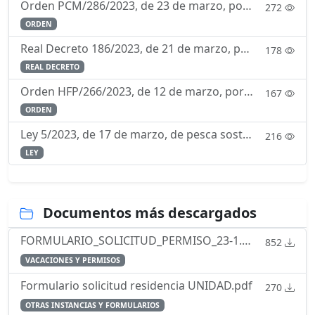
Orden PCM/286/2023, de 23 de marzo, por la que se regula el currículo de la enseñanza de formación para la incorporación a la Escala de Oficiales del Cuerpo de la Guardia Civil mediante la forma de in
272
ORDEN
Real Decreto 186/2023, de 21 de marzo, por el que se aprueba el Reglamento de Ordenación de la Navegación Marítima.
178
REAL DECRETO
Orden HFP/266/2023, de 12 de marzo, por la que se determina la composición y funcionamiento de la Comisión Permanente de Selección.
167
ORDEN
Ley 5/2023, de 17 de marzo, de pesca sostenible e investigación pesquera.
216
LEY
Documentos más descargados
FORMULARIO_SOLICITUD_PERMISO_23-1.pdf
852
VACACIONES Y PERMISOS
Formulario solicitud residencia UNIDAD.pdf
270
OTRAS INSTANCIAS Y FORMULARIOS