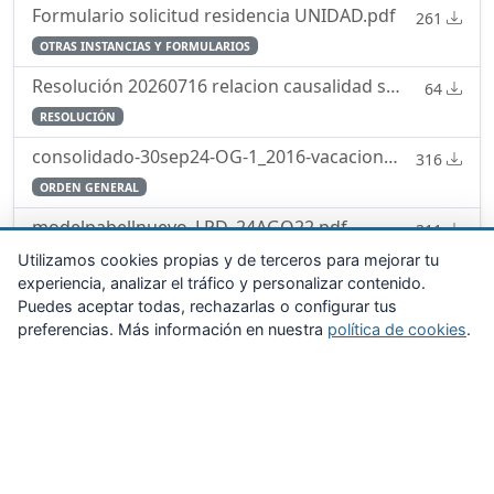
Formulario solicitud residencia UNIDAD.pdf
261
OTRAS INSTANCIAS Y FORMULARIOS
Resolución 20260716 relacion causalidad servicio enfermedad
64
RESOLUCIÓN
consolidado-30sep24-OG-1_2016-vacaciones-permisos-licencias.pdf
316
ORDEN GENERAL
modelpabellnuevo_LPD_24AGO22.pdf
311
PABELLONES
Utilizamos cookies propias y de terceros para mejorar tu
experiencia, analizar el tráfico y personalizar contenido.
Puedes aceptar todas, rechazarlas o configurar tus
preferencias. Más información en nuestra
política de cookies
.