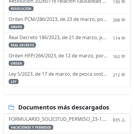
Resolución 20260716 relacion causalidad servicio enfermedad
130
RESOLUCIÓN
Orden PCM/286/2023, de 23 de marzo, por la que se regula el currículo de la enseñanza de formación para la incorporación a la Escala de Oficiales del Cuerpo de la Guardia Civil mediante la forma de in
268
ORDEN
Real Decreto 186/2023, de 21 de marzo, por el que se aprueba el Reglamento de Ordenación de la Navegación Marítima.
174
REAL DECRETO
Orden HFP/266/2023, de 12 de marzo, por la que se determina la composición y funcionamiento de la Comisión Permanente de Selección.
162
ORDEN
Ley 5/2023, de 17 de marzo, de pesca sostenible e investigación pesquera.
212
LEY
Documentos más descargados
FORMULARIO_SOLICITUD_PERMISO_23-1.pdf
835
VACACIONES Y PERMISOS