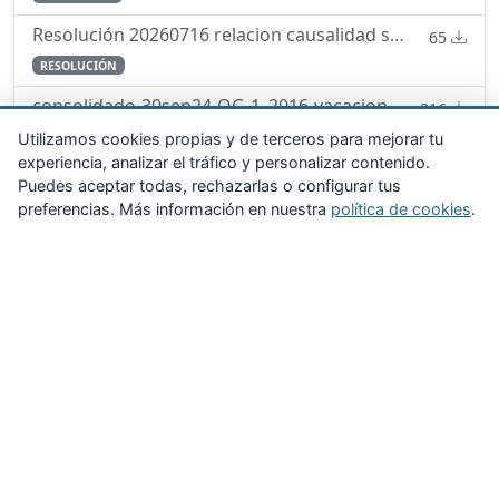
Resolución 20260716 relacion causalidad servicio enfermedad
65
RESOLUCIÓN
consolidado-30sep24-OG-1_2016-vacaciones-permisos-licencias.pdf
316
ORDEN GENERAL
Utilizamos cookies propias y de terceros para mejorar tu
experiencia, analizar el tráfico y personalizar contenido.
Puedes aceptar todas, rechazarlas o configurar tus
preferencias. Más información en nuestra
política de cookies
.
Zona Privada
Afíliate
Quiénes somos
Propuestas al consejo
Descargas
Delegaciones