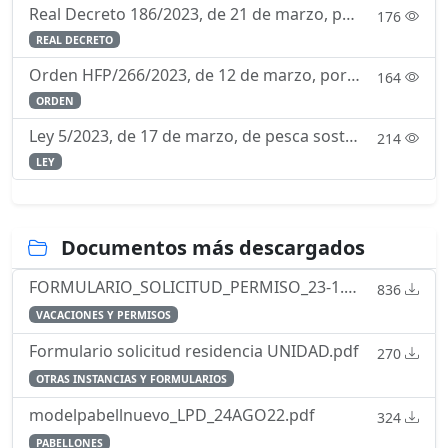
Real Decreto 186/2023, de 21 de marzo, por el que se aprueba el Reglamento de Ordenación de la Navegación Marítima.
176
REAL DECRETO
Orden HFP/266/2023, de 12 de marzo, por la que se determina la composición y funcionamiento de la Comisión Permanente de Selección.
164
ORDEN
Ley 5/2023, de 17 de marzo, de pesca sostenible e investigación pesquera.
214
LEY
Documentos más descargados
FORMULARIO_SOLICITUD_PERMISO_23-1.pdf
836
VACACIONES Y PERMISOS
Formulario solicitud residencia UNIDAD.pdf
270
OTRAS INSTANCIAS Y FORMULARIOS
modelpabellnuevo_LPD_24AGO22.pdf
324
PABELLONES