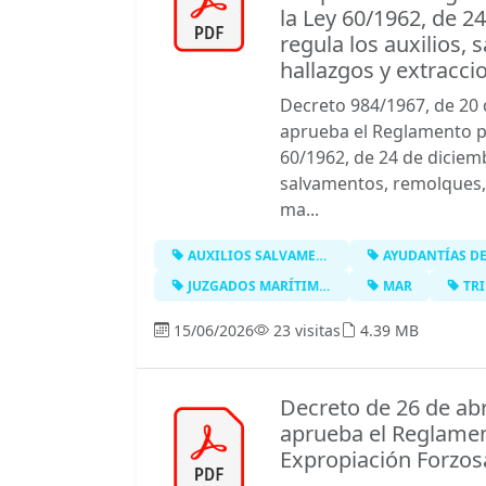
la Ley 60/1962, de 2
regula los auxilios,
hallazgos y extracc
Decreto 984/1967, de 20 d
aprueba el Reglamento pa
60/1962, de 24 de diciemb
salvamentos, remolques, 
ma...
AUXILIOS SALVAMENTOS REMOLQUES HALL…
AYUDANTÍAS DE MA
JUZGADOS MARÍTIMOS PERMANENTES
MAR
TRIB
15/06/2026
23 visitas
4.39 MB
Decreto de 26 de abr
aprueba el Reglamen
Expropiación Forzos