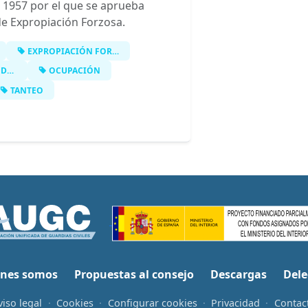
e 1957 por el que se aprueba
de Expropiación Forzosa.
EXPROPIACIÓN FORZOSA
TE
OCUPACIÓN
TANTEO
nes somos
Propuestas al consejo
Descargas
Dele
viso legal
·
Cookies
·
Configurar cookies
·
Privacidad
·
Contac