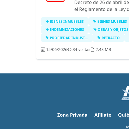
Decreto de 26 de abril d
el Reglamento de la Ley 
BIENES INMUEBLES
BIENES MUEBLES
INDEMNIZACIONES
OBRAS Y OBJETOS DE AR
PROPIEDAD INDUSTRIAL
RETRACTO
15/06/2026
34 visitas
2.48 MB
Zona Privada
Afíliate
Quié
A