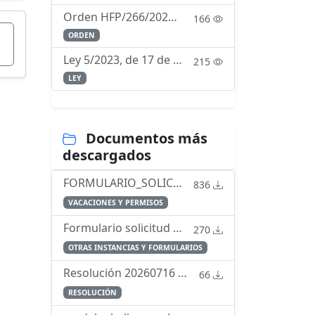
Orden HFP/266/2023, de 12 de marzo, por la que se determina la composición y funcionamiento de la Comisión Permanente de Selección.
166
ORDEN
Ley 5/2023, de 17 de marzo, de pesca sostenible e investigación pesquera.
215
LEY
Documentos más
descargados
FORMULARIO_SOLICITUD_PERMISO_23-1.pdf
836
VACACIONES Y PERMISOS
Formulario solicitud residencia UNIDAD.pdf
270
OTRAS INSTANCIAS Y FORMULARIOS
Resolución 20260716 relacion causalidad servicio enfermedad
66
RESOLUCIÓN