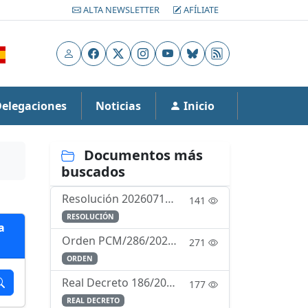
ALTA NEWSLETTER
AFÍLIATE
Usuario
Facebook
X
Instagram
YouTube
Bluesky
RSS
Delegaciones
Noticias
Inicio
Documentos más
buscados
Resolución 20260716 relacion causalidad servicio enfermedad
141
RESOLUCIÓN
a
Orden PCM/286/2023, de 23 de marzo, por la que se regula el currículo de la enseñanza de formación para la incorporación a la Escala de Oficiales del Cuerpo de la Guardia Civil mediante la forma de in
271
ORDEN
Real Decreto 186/2023, de 21 de marzo, por el que se aprueba el Reglamento de Ordenación de la Navegación Marítima.
177
REAL DECRETO