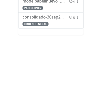
modelpabellnuevo_LPD_24AGO22.pdf
324
PABELLONES
consolidado-30sep24-OG-1_2016-vacaciones-permisos-licencias.pdf
316
ORDEN GENERAL