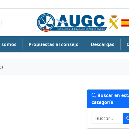
s somos
Propuestas al consejo
Descargas
TO
Buscar en est
categoría