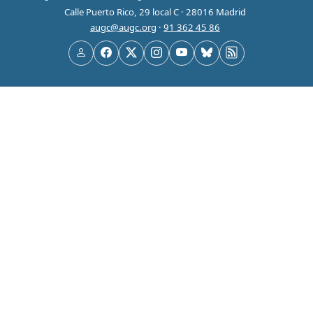
Calle Puerto Rico, 29 local C · 28016 Madrid
augc@augc.org
·
91 362 45 86
Usuario
Facebook
X
Instagram
YouTube
Bluesky
RSS