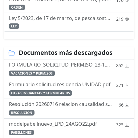
170
ORDEN
Ley 5/2023, de 17 de marzo, de pesca sostenible e investigación pesquera.
219
LEY
Documentos más descargados
FORMULARIO_SOLICITUD_PERMISO_23-1.pdf
852
VACACIONES Y PERMISOS
Formulario solicitud residencia UNIDAD.pdf
271
OTRAS INSTANCIAS Y FORMULARIOS
Resolución 20260716 relacion causalidad servicio enfermedad
66
RESOLUCIÓN
modelpabellnuevo_LPD_24AGO22.pdf
325
PABELLONES