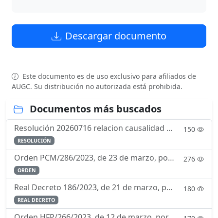
Descargar documento
Este documento es de uso exclusivo para afiliados de
AUGC. Su distribución no autorizada está prohibida.
Documentos más buscados
Resolución 20260716 relacion causalidad servicio enfermedad
150
RESOLUCIÓN
Orden PCM/286/2023, de 23 de marzo, por la que se regula el currículo de la enseñanza de formación para la incorporación a la Escala de Oficiales del Cuerpo de la Guardia Civil mediante la forma de in
276
ORDEN
Real Decreto 186/2023, de 21 de marzo, por el que se aprueba el Reglamento de Ordenación de la Navegación Marítima.
180
REAL DECRETO
Orden HFP/266/2023, de 12 de marzo, por la que se determina la composición y funcionamiento de la Comisión Permanente de Selección.