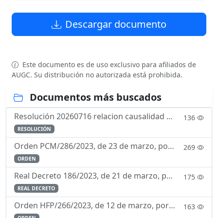
Descargar documento
Este documento es de uso exclusivo para afiliados de
AUGC. Su distribución no autorizada está prohibida.
Documentos más buscados
Resolución 20260716 relacion causalidad servicio enfermedad
136
RESOLUCIÓN
Orden PCM/286/2023, de 23 de marzo, por la que se regula el currículo de la enseñanza de formación para la incorporación a la Escala de Oficiales del Cuerpo de la Guardia Civil mediante la forma de in
269
ORDEN
Real Decreto 186/2023, de 21 de marzo, por el que se aprueba el Reglamento de Ordenación de la Navegación Marítima.
175
REAL DECRETO
Orden HFP/266/2023, de 12 de marzo, por la que se determina la composición y funcionamiento de la Comisión Permanente de Selección.
163