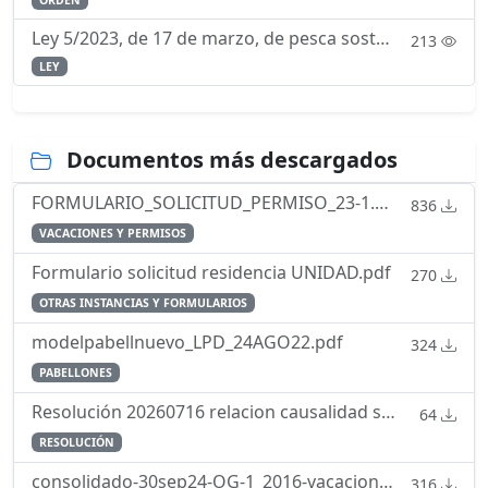
ORDEN
Ley 5/2023, de 17 de marzo, de pesca sostenible e investigación pesquera.
213
LEY
Documentos más descargados
FORMULARIO_SOLICITUD_PERMISO_23-1.pdf
836
VACACIONES Y PERMISOS
Formulario solicitud residencia UNIDAD.pdf
270
OTRAS INSTANCIAS Y FORMULARIOS
modelpabellnuevo_LPD_24AGO22.pdf
324
PABELLONES
Resolución 20260716 relacion causalidad servicio enfermedad
64
RESOLUCIÓN
consolidado-30sep24-OG-1_2016-vacaciones-permisos-licencias.pdf
316