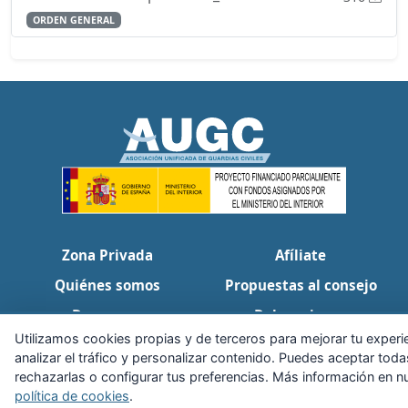
ORDEN GENERAL
Zona Privada
Afíliate
Quiénes somos
Propuestas al consejo
Descargas
Delegaciones
Utilizamos cookies propias y de terceros para mejorar tu experi
Noticias
Inicio
analizar el tráfico y personalizar contenido. Puedes aceptar toda
rechazarlas o configurar tus preferencias. Más información en n
Aviso legal
·
Cookies
·
Configurar cookies
·
Privacidad
·
Contacto
política de cookies
.
Calle Puerto Rico, 29 local C · 28016 Madrid