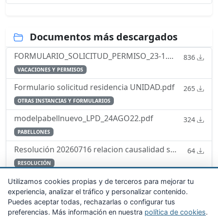
Documentos más descargados
FORMULARIO_SOLICITUD_PERMISO_23-1.pdf
836
VACACIONES Y PERMISOS
Formulario solicitud residencia UNIDAD.pdf
265
OTRAS INSTANCIAS Y FORMULARIOS
modelpabellnuevo_LPD_24AGO22.pdf
324
PABELLONES
Resolución 20260716 relacion causalidad servicio enfermedad
64
RESOLUCIÓN
consolidado-30sep24-OG-1_2016-vacaciones-permisos-licencias.pdf
Utilizamos cookies propias y de terceros para mejorar tu
316
experiencia, analizar el tráfico y personalizar contenido.
ORDEN GENERAL
Puedes aceptar todas, rechazarlas o configurar tus
preferencias. Más información en nuestra
política de cookies
.