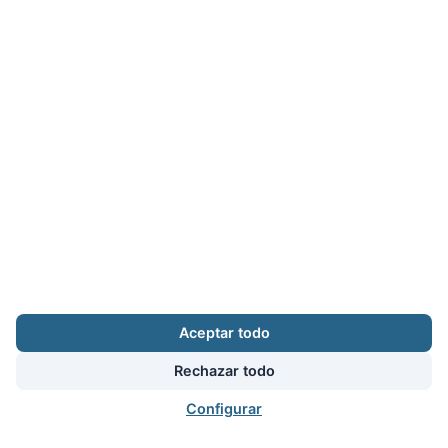
Zona Privada
Afíliate
Quiénes somos
Propuestas al consejo
Descargas
Delegaciones
Noticias
Inicio
Aceptar todo
Aviso legal
·
Cookies
·
Configurar cookies
·
Privacidad
·
Contacto
Calle Puerto Rico, 29 local C · 28016 Madrid
Rechazar todo
augc@augc.org
·
91 362 45 86
Configurar
Usuario
Facebook
X
Instagram
YouTube
Bluesky
RSS