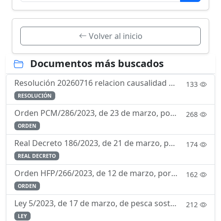
Volver al inicio
Documentos más buscados
Resolución 20260716 relacion causalidad servicio enfermedad
133
RESOLUCIÓN
Orden PCM/286/2023, de 23 de marzo, por la que se regula el currículo de la enseñanza de formación para la incorporación a la Escala de Oficiales del Cuerpo de la Guardia Civil mediante la forma de in
268
ORDEN
Real Decreto 186/2023, de 21 de marzo, por el que se aprueba el Reglamento de Ordenación de la Navegación Marítima.
174
REAL DECRETO
Orden HFP/266/2023, de 12 de marzo, por la que se determina la composición y funcionamiento de la Comisión Permanente de Selección.
162
ORDEN
Ley 5/2023, de 17 de marzo, de pesca sostenible e investigación pesquera.
212
LEY