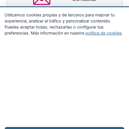
Utilizamos cookies propias y de terceros para mejorar tu
experiencia, analizar el tráfico y personalizar contenido.
Puedes aceptar todas, rechazarlas o configurar tus
preferencias. Más información en nuestra
política de cookies
.
Zona Privada
Afíliate
Quiénes somos
Propuestas al consejo
Descargas
Delegaciones
Noticias
Inicio
Aviso legal
·
Cookies
·
Configurar cookies
·
Privacidad
·
Contacto