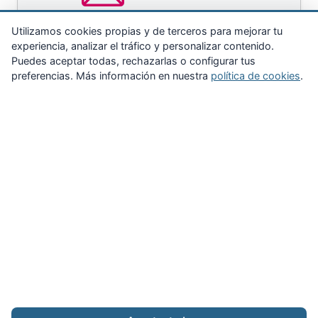
Utilizamos cookies propias y de terceros para mejorar tu
experiencia, analizar el tráfico y personalizar contenido.
Puedes aceptar todas, rechazarlas o configurar tus
preferencias. Más información en nuestra
política de cookies
.
Zona Privada
Afíliate
Quiénes somos
Propuestas al consejo
Descargas
Delegaciones
Noticias
Inicio
Aviso legal
·
Cookies
·
Configurar cookies
·
Privacidad
·
Contacto