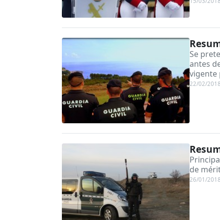
15/03/201
Resume
Se pret
antes de
vigente
22/02/201
Resume
Princip
de méri
26/01/201