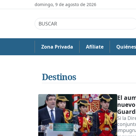
domingo, 9 de agosto de 2026
Zona Privada
Afíliate
Quiéne
Destinos
El aum
nuevo 
Guardi
Si la Di
conjunt
impugnac