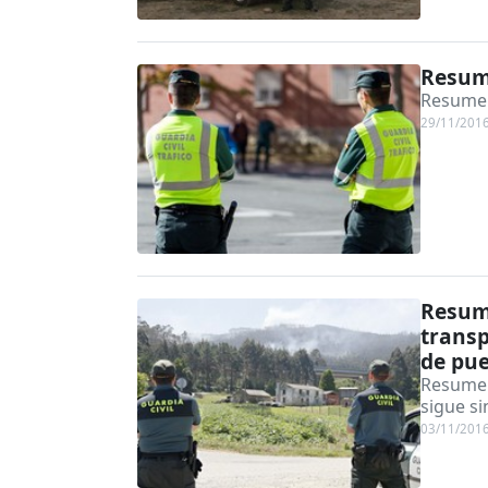
Resum
Resumen
29/11/201
Resume
transp
de pue
Resumen
sigue si
03/11/201