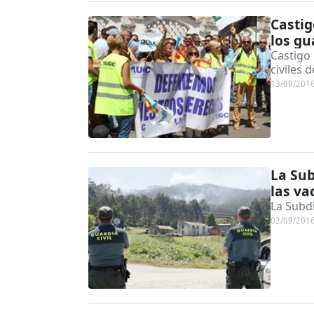
Castig
los gu
Castigo 
civiles 
13/09/201
La Sub
las va
La Subdi
02/09/201