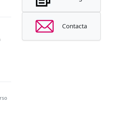
Contacta
á
urso