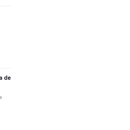
a de
e