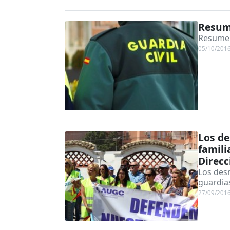
Resume
Resumen
05/10/201
Los de
famili
Direcc
Los desm
guardias
27/09/201