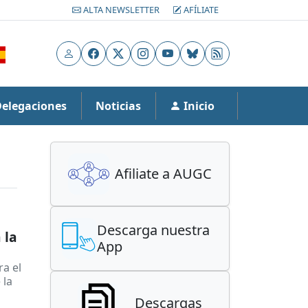
ALTA NEWSLETTER
AFÍLIATE
Usuario
Facebook
X
Instagram
YouTube
Bluesky
RSS
Delegaciones
Noticias
Inicio
Afiliate a AUGC
Descarga nuestra
 la
App
ra el
 la
Descargas