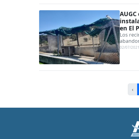
AUGC d
instal
en El 
Los rec
abandon
02/07/202
‹