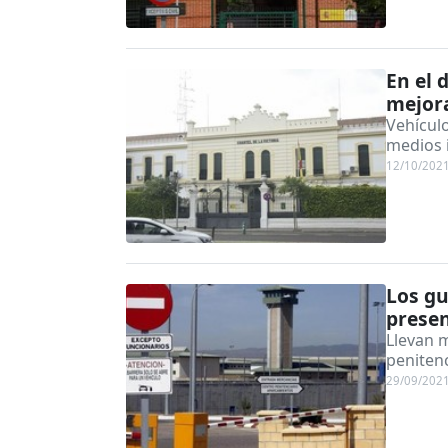
En el 
mejora
Vehículo
medios i
12/10/202
Los gu
presen
Llevan 
peniten
29/09/202