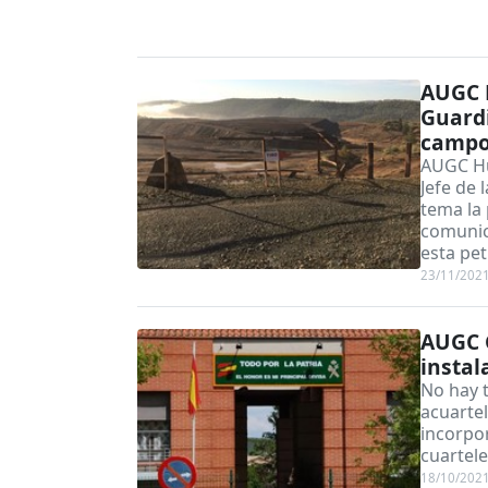
AUGC H
Guardi
campo 
AUGC Hue
Jefe de
tema la
comunica
esta pet
23/11/202
AUGC G
instal
No hay 
acuartel
incorpor
cuartele
18/10/202