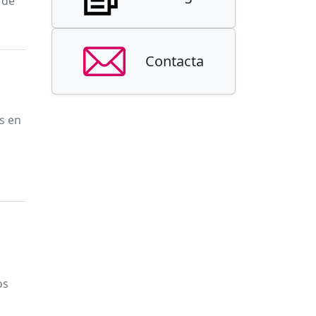
 de
Contacta
s en
os