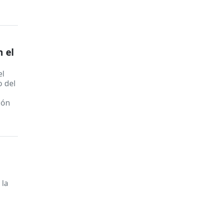
n el
el
o del
ión
 la