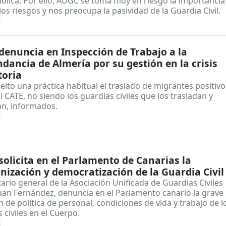
blica. Por ello, AUGC se toma muy en riesgo la importancia
los riesgos y nos preocupa la pasividad de la Guardia Civil.
4
enuncia en Inspección de Trabajo a la
ancia de Almería por su gestión en la crisis
toria
elto una práctica habitual el traslado de migrantes positivo
 CATE, no siendo los guardias civiles que los trasladan y
an, informados.
2
olicita en el Parlamento de Canarias la
ización y democratización de la Guardia Civil
tario general de la Asociación Unificada de Guardias Civiles
uan Fernández, denuncia en el Parlamento canario la grave
n de política de personal, condiciones de vida y trabajo de l
 civiles en el Cuerpo.
2