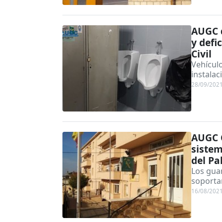
AUGC d
y defi
Civil
Vehículo
instalac
28/09/202
AUGC 
sistem
del Pa
Los guar
soporta
16/08/202