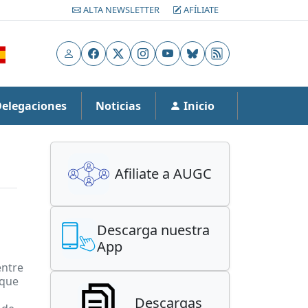
ALTA NEWSLETTER
AFÍLIATE
Usuario
Facebook
X
Instagram
YouTube
Bluesky
RSS
Delegaciones
Noticias
Inicio
Afiliate a AUGC
Descarga nuestra
App
entre
 que
Descargas