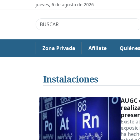
jueves, 6 de agosto de 2026
Zona Privada
Afíliate
Quiéne
Instalaciones
AUGC d
realiz
presen
Existe a
exposic
ha hech