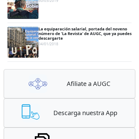
30/05/2019
La equiparación salarial, portada del noveno
número de 'La Revista' de AUGC, que ya puedes
descargarte
04/01/2018
Afiliate a AUGC
Descarga nuestra App