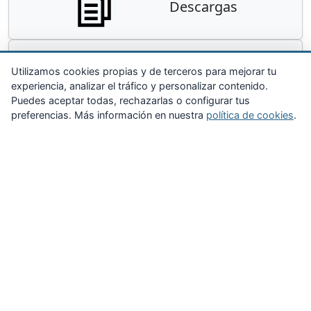
Descargas
Contacta
Utilizamos cookies propias y de terceros para mejorar tu
experiencia, analizar el tráfico y personalizar contenido.
Puedes aceptar todas, rechazarlas o configurar tus
preferencias. Más información en nuestra
política de cookies
.
Zona Privada
Afíliate
Quiénes somos
Propuestas al consejo
Descargas
Delegaciones