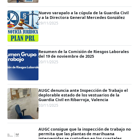
Nuevo varapalo a la cúpula de la Guardia Civil
y a la Directora General Mercedes González
29/11/2025
Resumen de la Comisión de Riesgos Laborales
del 19 de noviembre de 2025
20/11/2025
AUGC denuncia ante Inspección de Trabajo el
deplorable estado de los vestuarios de la
Guardia Civil en Ribarroja, Valencia
03/11/2025
AUGC consigue que la inspección de trabajo no
permita que las plantas de marihuana
intervenidas se custodien en los cuarteles