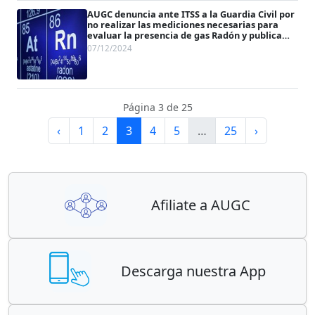
AUGC denuncia ante ITSS a la Guardia Civil por
no realizar las mediciones necesarias para
evaluar la presencia de gas Radón y publica
una guía
07/12/2024
Página 3 de 25
‹
1
2
3
4
5
…
25
›
Afiliate a AUGC
Descarga nuestra App