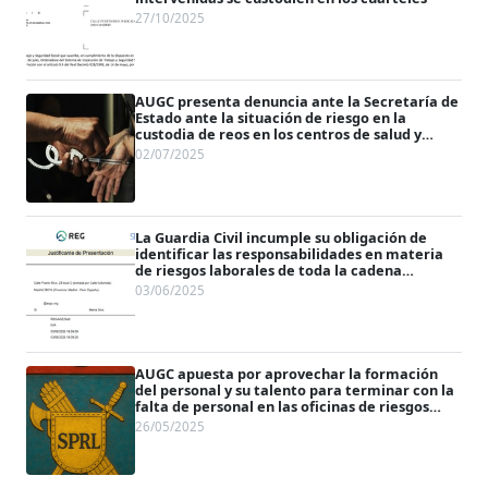
27/10/2025
AUGC presenta denuncia ante la Secretaría de
Estado ante la situación de riesgo en la
custodia de reos en los centros de salud y
hospitales
02/07/2025
La Guardia Civil incumple su obligación de
identificar las responsabilidades en materia
de riesgos laborales de toda la cadena
jerárquica
03/06/2025
AUGC apuesta por aprovechar la formación
del personal y su talento para terminar con la
falta de personal en las oficinas de riesgos
laborales
26/05/2025