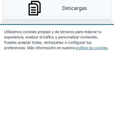
Descargas
Contacta
Utilizamos cookies propias y de terceros para mejorar tu
experiencia, analizar el tráfico y personalizar contenido.
Puedes aceptar todas, rechazarlas o configurar tus
preferencias. Más información en nuestra
política de cookies
.
Zona Privada
Afíliate
Quiénes somos
Propuestas al consejo
Descargas
Delegaciones