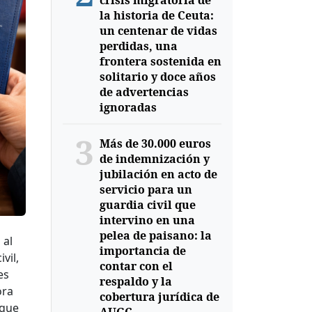
crisis migratoria de
la historia de Ceuta:
un centenar de vidas
perdidas, una
frontera sostenida en
solitario y doce años
de advertencias
ignoradas
3
Más de 30.000 euros
de indemnización y
jubilación en acto de
servicio para un
guardia civil que
intervino en una
pelea de paisano: la
 al
importancia de
vil,
contar con el
es
respaldo y la
ora
cobertura jurídica de
 que