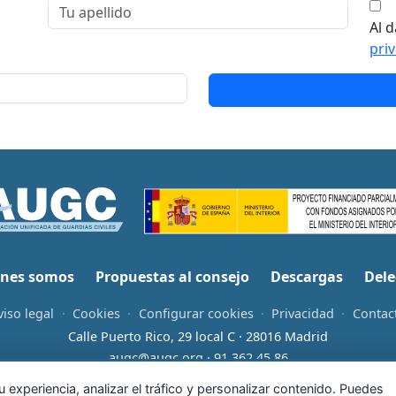
Al d
pri
nes somos
Propuestas al consejo
Descargas
Dele
viso legal
·
Cookies
·
Configurar cookies
·
Privacidad
·
Contac
Calle Puerto Rico, 29 local C · 28016 Madrid
augc@augc.org
·
91 362 45 86
Usuario
Facebook
X
Instagram
YouTube
Bluesky
RSS
 experiencia, analizar el tráfico y personalizar contenido. Puedes