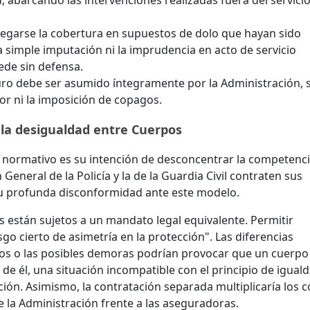
 abarcando las intervenciones realizadas fuera del servici
egarse la cobertura en supuestos de dolo que hayan sido
a simple imputación ni la imprudencia en acto de servicio
ede sin defensa.
uro debe ser asumido íntegramente por la Administración, 
or ni la imposición de copagos.
 la desigualdad entre Cuerpos
o normativo es su intención de desconcentrar la competenc
General de la Policía y la de la Guardia Civil contraten sus
u profunda disconformidad ante este modelo.
están sujetos a un mandato legal equivalente. Permitir
o cierto de asimetría en la protección". Las diferencias
egos o las posibles demoras podrían provocar que un cuerpo
de él, una situación incompatible con el principio de igual
ción. Asimismo, la contratación separada multiplicaría los c
de la Administración frente a las aseguradoras.