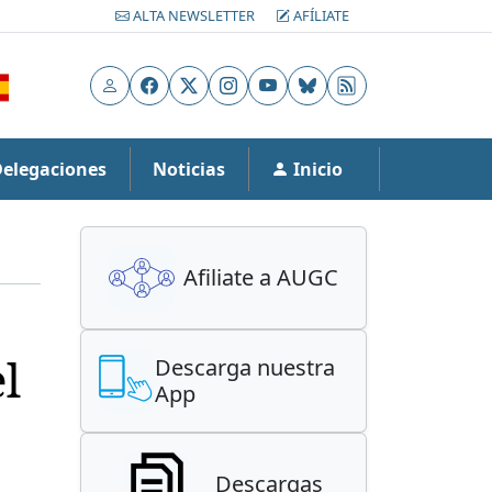
ALTA NEWSLETTER
AFÍLIATE
Usuario
Facebook
X
Instagram
YouTube
Bluesky
RSS
Delegaciones
Noticias
Inicio
Afiliate a AUGC
l
Descarga nuestra
App
Descargas