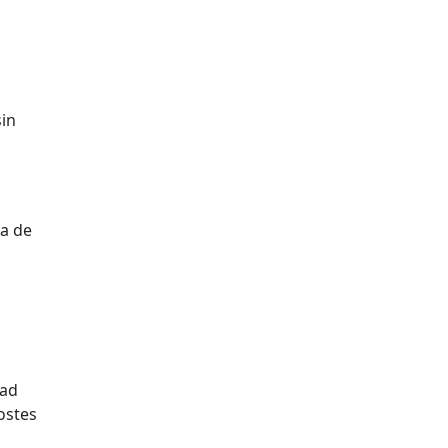
o
sin
ia de
dad
ostes