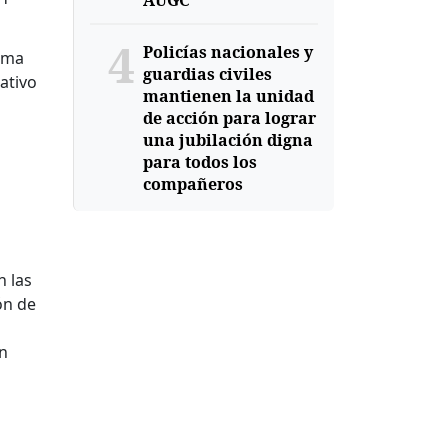
AUGC
4
Policías nacionales y
orma
guardias civiles
ativo
mantienen la unidad
de acción para lograr
una jubilación digna
para todos los
compañeros
n las
ón de
en