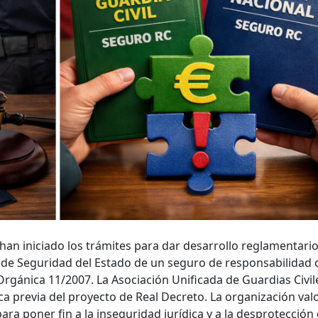
n iniciado los trámites para dar desarrollo reglamentario
de Seguridad del Estado de un seguro de responsabilidad ci
rgánica 11/2007. La Asociación Unificada de Guardias Civil
ca previa del proyecto de Real Decreto. La organización val
ra poner fin a la inseguridad jurídica y a la desprotección