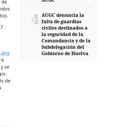
AUGC
n de
todos
4
AUGC denuncia la
tos.
falta de guardias
 7
civiles destinados a
la seguridad de la
Comandancia y de la
Subdelegación del
.org
Gobierno de Huelva
rá
 y se
po.
és de
a