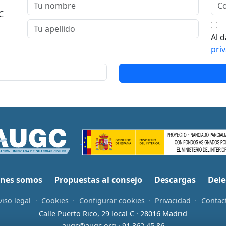
C
Al d
pri
nes somos
Propuestas al consejo
Descargas
Dele
viso legal
·
Cookies
·
Configurar cookies
·
Privacidad
·
Contac
Calle Puerto Rico, 29 local C · 28016 Madrid
augc@augc.org
·
91 362 45 86