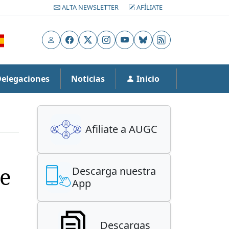
ALTA NEWSLETTER
AFÍLIATE
Usuario
Facebook
X
Instagram
YouTube
Bluesky
RSS
Delegaciones
Noticias
Inicio
Afiliate a AUGC
de
Descarga nuestra
App
Descargas