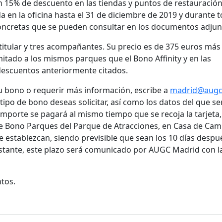
n 15% de descuento en las tiendas y puntos de restauració
da en la oficina hasta el 31 de diciembre de 2019 y durante 
concretas que se pueden consultar en los documentos adjun
l titular y tres acompañantes. Su precio es de 375 euros más
mitado a los mismos parques que el Bono Affinity y en las
descuentos anteriormente citados.
tu bono o requerir más información, escribe a
madrid@augc
tipo de bono deseas solicitar, así como los datos del que se
l importe se pagará al mismo tiempo que se recoja la tarjeta,
de Bono Parques del Parque de Atracciones, en Casa de Cam
se establezcan, siendo previsible que sean los 10 días despu
obstante, este plazo será comunicado por AUGC Madrid con l
tos.