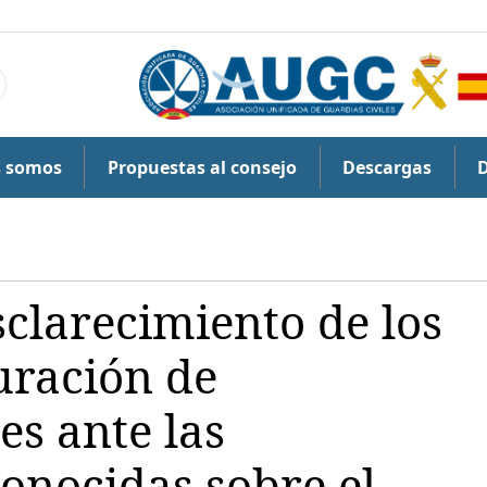
s somos
Propuestas al consejo
Descargas
sclarecimiento de los
uración de
es ante las
onocidas sobre el