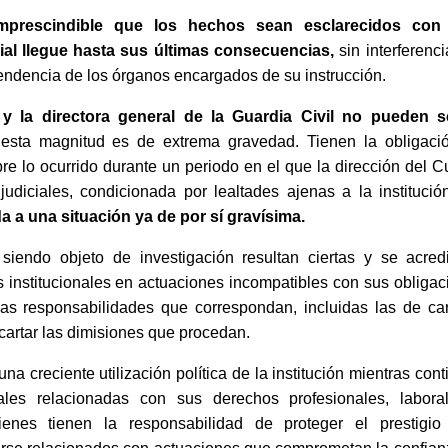
rescindible que los hechos sean esclarecidos con 
cial llegue hasta sus últimas consecuencias,
sin interferenc
pendencia de los órganos encargados de su instrucción.
or y la directora general de la Guardia Civil no pueden s
esta magnitud es de extrema gravedad. Tienen la obligaci
re lo ocurrido durante un periodo en el que la dirección del 
udiciales, condicionada por lealtades ajenas a la instituci
a a una situación ya de por sí gravísima.
siendo objeto de investigación resultan ciertas y se acredi
s institucionales en actuaciones incompatibles con sus obliga
las responsabilidades que correspondan, incluidas las de car
escartar las dimisiones que procedan.
na creciente utilización política de la institución mientras con
tales relacionadas con sus derechos profesionales, labora
enes tienen la responsabilidad de proteger el prestigio