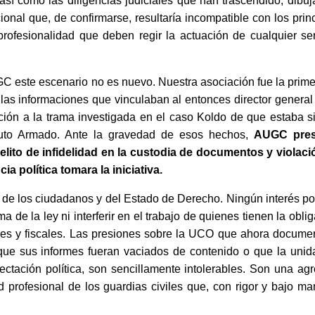
 así como las diligencias judiciales que han trascendido, dibu
ional que, de confirmarse, resultaría incompatible con los prin
profesionalidad que deben regir la actuación de cualquier ser
C este escenario no es nuevo. Nuestra asociación fue la prime
s informaciones que vinculaban al entonces director general 
ración a la trama investigada en el caso Koldo de que estaba 
tituto Armado. Ante la gravedad de esos hechos,
AUGC pres
lito de infidelidad en la custodia de documentos y violaci
ia política tomara la iniciativa.
io de los ciudadanos y del Estado de Derecho. Ningún interés pol
a de la ley ni interferir en el trabajo de quienes tienen la obli
ueces y fiscales. Las presiones sobre la UCO que ahora docume
 que sus informes fueran vaciados de contenido o que la unid
fectación política, son sencillamente intolerables. Son una ag
d profesional de los guardias civiles que, con rigor y bajo m