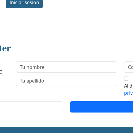
Iniciar sesión
ter
C
Al d
pri