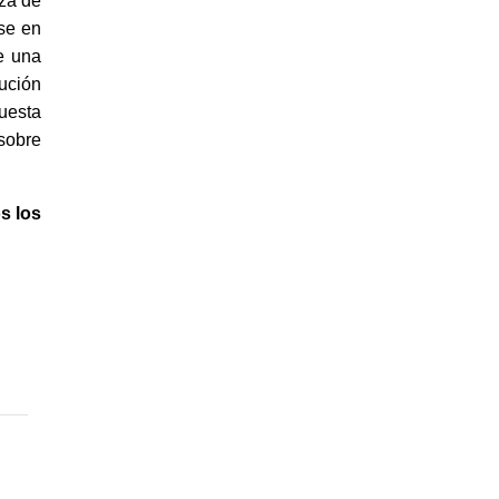
za de
rse en
e una
tución
uesta
 sobre
s los