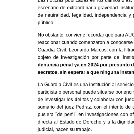
Las noticias publicadas en los últimos días,
escenario de extraordinaria gravedad instituc
de neutralidad, legalidad, independencia y 
público.
No obstante, conviene recordar que para AUG
reaccionar cuando comenzaron a conocerse la
Guardia Civil, Leonardo Marcos, con la filt
objeto de investigación por parte del Ins
denuncia penal ya en 2024 por presunto de
secretos, sin esperar a que ninguna instanc
La Guardia Civil es una institución al servic
partidista o personal puede situarse por encim
de investigar los delitos y colaborar con j
sumario del juez Pedraz, con el intento de
pusiera "de perfil" en investigaciones con a
directa al Estado de Derecho y a la dignida
judicial, hacen su trabajo.