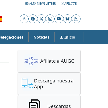
ALTA NEWSLETTER
AFÍLIATE
Usuario
Facebook
X
Instagram
YouTube
Bluesky
RSS
Delegaciones
Noticias
Inicio
Afiliate a AUGC
Descarga nuestra
App
Descargas