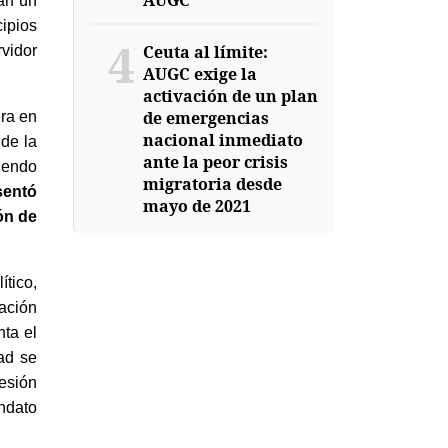
AUGC
jan un
cipios
4
Ceuta al límite:
vidor
AUGC exige la
activación de un plan
de emergencias
ra en
nacional inmediato
de la
ante la peor crisis
siendo
migratoria desde
entó
mayo de 2021
ón de
ítico,
gación
nta el
ad se
resión
andato