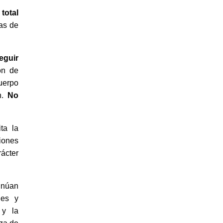
total
ias de
eguir
ón de
Cuerpo
ón.
No
ta la
ciones
ácter
tinúan
les y
 y la