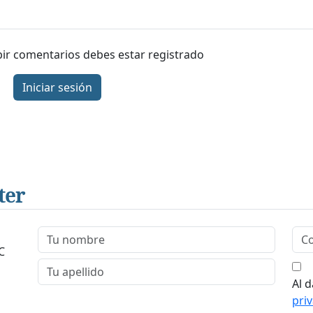
ibir comentarios debes estar registrado
Iniciar sesión
ter
C
Al d
pri