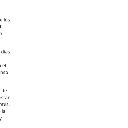
e los
d
o
rdias
 el
anso
s de
Están
ntes.
 la
y