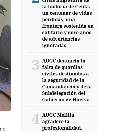
crisis migratoria de
la historia de Ceuta:
un centenar de vidas
perdidas, una
frontera sostenida en
solitario y doce años
de advertencias
ignoradas
3
AUGC denuncia la
falta de guardias
civiles destinados a
la seguridad de la
Comandancia y de la
Subdelegación del
Gobierno de Huelva
4
AUGC Melilla
agradece la
profesionalidad,
eno