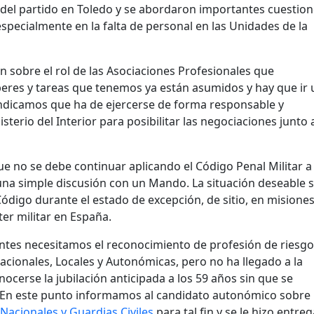
 del partido en Toledo y se abordaron importantes cuestio
especialmente en la falta de personal en las Unidades de la
sobre el rol de las Asociaciones Profesionales que
eberes y tareas que tenemos ya están asumidos y hay que ir 
 Indicamos que ha de ejercerse de forma responsable y
terio del Interior para posibilitar las negociaciones junto 
no se debe continuar aplicando el Código Penal Militar a 
una simple discusión con un Mando. La situación deseable s
ódigo durante el estado de excepción, de sitio, en misione
ter militar en España.
es necesitamos el reconocimiento de profesión de riesgo
Nacionales, Locales y Autonómicas, pero no ha llegado a la
onocerse la jubilación anticipada a los 59 años sin que se
 En este punto informamos al candidato autonómico sobre 
Nacionales y Guardias Civiles
para tal fin y se le hizo entreg