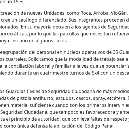
 de un 15 %.
a creación de nuevas Unidades, como Roca, Arroba, VioGén,
e cree un catálogo diferenciado. Sus integrantes proceden d
sionados. En su mayoría detraen a los agentes de Segurida
rocráticas, por lo que las patrullas que necesitan refuerz
apoyo cercano en algunos casos.
 reagrupación del personal en núcleos operativos de 35 Gua
 los cuarteles. Solicitamos que la modalidad de trabajo sea a
a la conciliación laboral y familiar a la vez que se potenciaría
teniendo durante un cuatrimestre turnos de 5x4 con un desc
 los Guardias Civiles de Seguridad Ciudadana de más medio
ndas de pistola antihurto, escudos, cascos, spray, etcétera. 
nen material suficiente cuando son los primeros intervinie
de Seguridad Ciudadana, que tampoco es favorecedora y ante
ta el principio de autoridad, que conlleva faltas de respeto 
 como única defensa la aplicación del Código Penal.