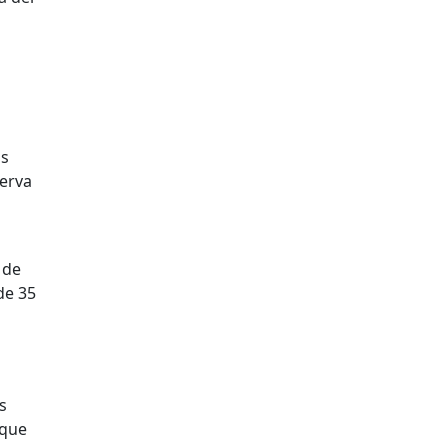
os
serva
 de
de 35
s
 que