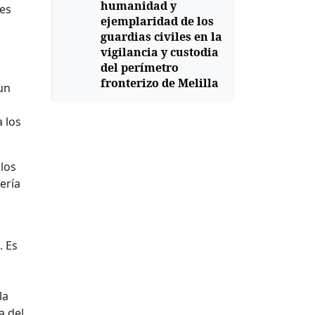
humanidad y
nes
ejemplaridad de los
guardias civiles en la
vigilancia y custodia
del perímetro
fronterizo de Melilla
un
a los
los
ería
s
. Es
la
a del