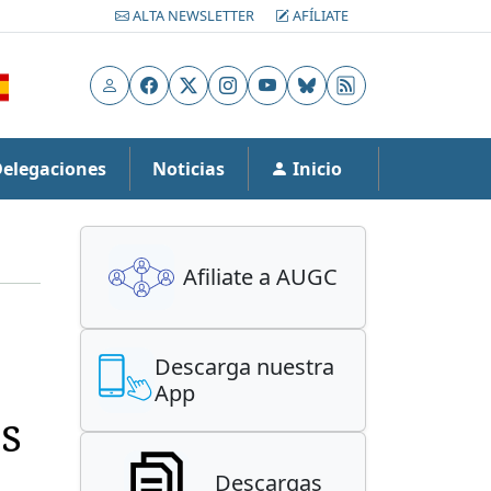
ALTA NEWSLETTER
AFÍLIATE
Usuario
Facebook
X
Instagram
YouTube
Bluesky
RSS
Delegaciones
Noticias
Inicio
Afiliate a AUGC
Descarga nuestra
App
es
Descargas