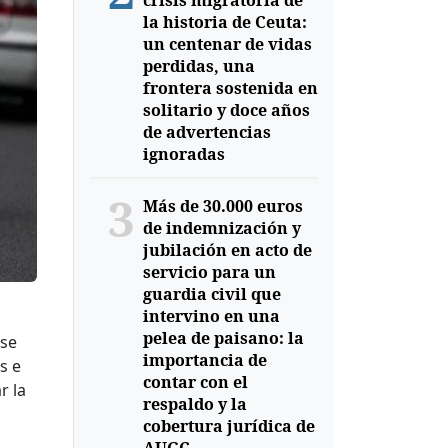
crisis migratoria de
la historia de Ceuta:
un centenar de vidas
perdidas, una
frontera sostenida en
solitario y doce años
de advertencias
ignoradas
3
Más de 30.000 euros
de indemnización y
jubilación en acto de
servicio para un
guardia civil que
intervino en una
pelea de paisano: la
 se
importancia de
s e
contar con el
r la
respaldo y la
cobertura jurídica de