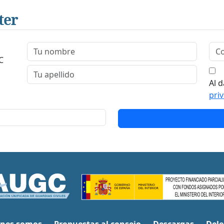
ter
C
Al d
pri