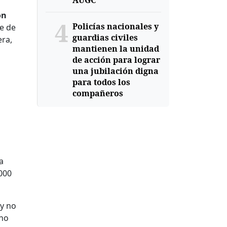
AUGC
on
4
Policías nacionales y
e de
guardias civiles
era,
mantienen la unidad
de acción para lograr
una jubilación digna
para todos los
compañeros
a
000
y no
 no