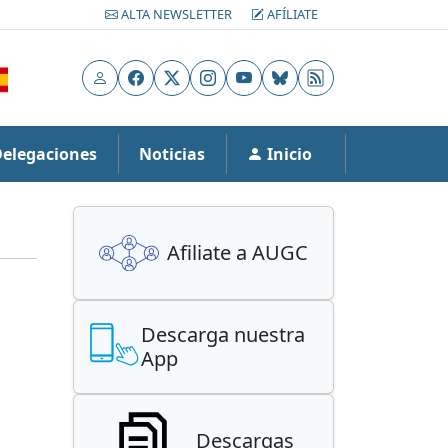
ALTA NEWSLETTER
AFÍLIATE
Usuario
Facebook
X
Instagram
YouTube
Bluesky
RSS
Delegaciones
Noticias
Inicio
Afiliate a AUGC
Descarga nuestra
App
Descargas