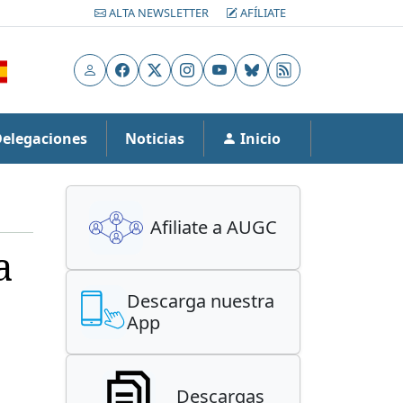
ALTA NEWSLETTER
AFÍLIATE
Usuario
Facebook
X
Instagram
YouTube
Bluesky
RSS
Delegaciones
Noticias
Inicio
Afiliate a AUGC
a
Descarga nuestra
App
Descargas