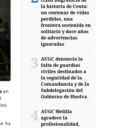
crisis migratoria de
la historia de Ceuta:
un centenar de vidas
perdidas, una
frontera sostenida en
solitario y doce años
de advertencias
ignoradas
3
AUGC denuncia la
falta de guardias
civiles destinados a
la seguridad de la
Comandancia y de la
Subdelegación del
a
en
Gobierno de Huelva
l
los
4
AUGC Melilla
agradece la
ue ha
profesionalidad,