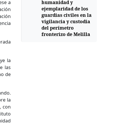
ese a
humanidad y
ejemplaridad de los
ación
guardias civiles en la
ación
vigilancia y custodia
encia
del perímetro
fronterizo de Melilla
erada
ye la
e las
mo de
ando.
bre la
, con
ituto
nidad