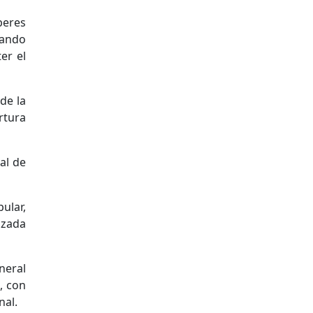
beres
mando
er el
de la
rtura
al de
ular,
azada
neral
, con
nal.