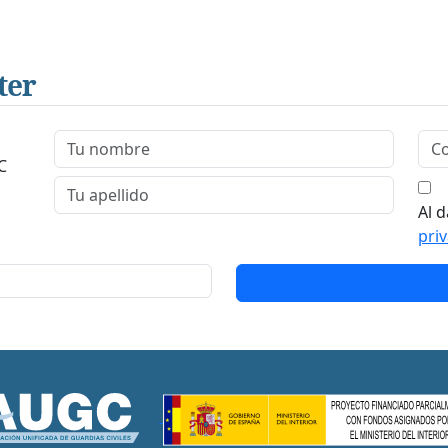
ter
C
Al d
pri