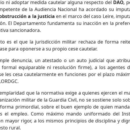
rio ni adoptar medida cautelar alguna respecto del
DAO,
p
ompetente de la Audiencia Nacional ha acordado su imput
obstrucción a la justicia
en el marco del caso Leire, imput
ción. El Departamento fundamenta su inacción en la prefer
ativa sancionadora.
s el que la jurisdicción militar rechaza de forma reit
base para oponerse a su propio cese cautelar.
mple denuncia, un atestado o un auto judicial que atribu
 formal equiparable ni resolución firme), a los agentes d
 se les cesa cautelarmente en funciones por el plazo máxi
a LORDGC.
jemplaridad que la normativa exige a quienes ejercen el m
ganización militar de la Guardia Civil, no se sostiene solo so
e forma primordial, sobre el buen ejemplo de quien manda
es el empleo. Como máximo mando uniformado del Inst
 mayor rigor, a los mismos principios de disciplina y dig
sto rural.