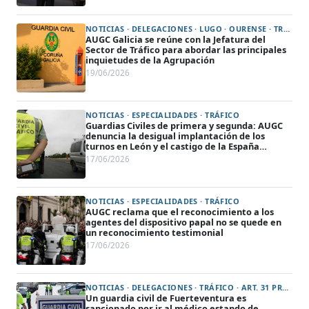
NOTICIAS · DELEGACIONES · LUGO · OURENSE · TRÁFICO · PONTEVEDRA · A CORUÑA
AUGC Galicia se reúne con la Jefatura del
Sector de Tráfico para abordar las principales
inquietudes de la Agrupación
19/06/2026
NOTICIAS · ESPECIALIDADES · TRÁFICO
Guardias Civiles de primera y segunda: AUGC
denuncia la desigual implantación de los
turnos en León y el castigo de la España
vaciada
17/06/2026
NOTICIAS · ESPECIALIDADES · TRÁFICO
AUGC reclama que el reconocimiento a los
agentes del dispositivo papal no se quede en
un reconocimiento testimonial
17/06/2026
NOTICIAS · DELEGACIONES · TRÁFICO · ART. 31 PREVENCIÓN DE RIESGOS LABORALES Y PROTECCIÓN DE LA SALUD
Un guardia civil de Fuerteventura es
sancionado por ir al médico estando de