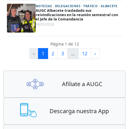
NOTICIAS · DELEGACIONES · TRÁFICO · ALBACETE
AUGC Albacete trasladado sus
reivindicaciones en la reunión semestral con
el Jefe de la Comandancia
08/05/2026
Página 1 de 12
‹
1
2
3
…
12
›
Afiliate a AUGC
Descarga nuestra App