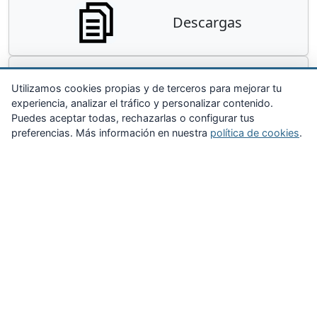
Descargas
Contacta
Utilizamos cookies propias y de terceros para mejorar tu
experiencia, analizar el tráfico y personalizar contenido.
Puedes aceptar todas, rechazarlas o configurar tus
preferencias. Más información en nuestra
política de cookies
.
Zona Privada
Afíliate
Quiénes somos
Propuestas al consejo
Descargas
Delegaciones