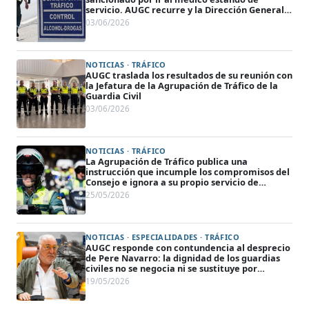
servicio. AUGC recurre y la Dirección General
anula la sanción
03/06/2026
NOTICIAS · TRÁFICO
AUGC traslada los resultados de su reunión con
la Jefatura de la Agrupación de Tráfico de la
Guardia Civil
03/06/2026
NOTICIAS · TRÁFICO
La Agrupación de Tráfico publica una
instrucción que incumple los compromisos del
Consejo e ignora a su propio servicio de
prevención
25/05/2026
NOTICIAS · ESPECIALIDADES · TRÁFICO
AUGC responde con contundencia al desprecio
de Pere Navarro: la dignidad de los guardias
civiles no se negocia ni se sustituye por
rádares
19/05/2026