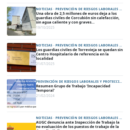
NOTICIAS · PREVENCIÓN DE RIESGOS LABORALES Y PROTECCIÓN DE LA SALUD (ART. 31) · A CORUÑA
Una obra de 2,5 millones de euros deja a los
guardias civiles de Corcubión sin calefacción,
sin agua caliente y con graves
deficiencias eléctricas
19/10/2025
NOTICIAS · PREVENCIÓN DE RIESGOS LABORALES Y PROTECCIÓN DE LA SALUD (ART. 31) · ALICANTE
Los guardias civiles de Torrevieja se quedan sin
Centro Hospitalario de referencia en la
localidad
21/07/2025
PREVENCIÓN DE RIESGOS LABORALES Y PROTECCIÓN DE LA SALUD (ART. 31)
Resumen Grupo de Trabajo 'Incapacidad
Temporal'
21/02/2024
NOTICIAS · PREVENCIÓN DE RIESGOS LABORALES Y PROTECCIÓN DE LA SALUD (ART. 31)
AUGC denuncia ante Inspección de Trabajo la
no evaluación de los puestos de trabajo de la