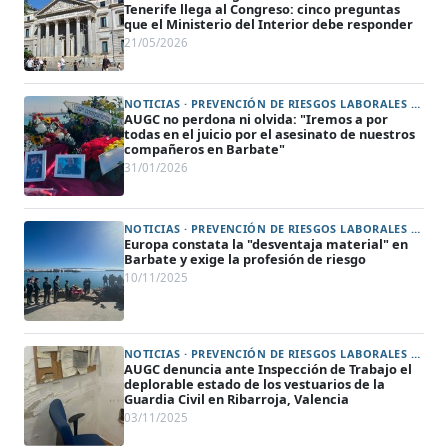
Tenerife llega al Congreso: cinco preguntas
que el Ministerio del Interior debe responder
21/05/2026
NOTICIAS · PREVENCIÓN DE RIESGOS LABORALES Y PROTECCIÓN DE LA SALUD (ART. 31)
AUGC no perdona ni olvida: "Iremos a por
todas en el juicio por el asesinato de nuestros
compañeros en Barbate"
31/01/2026
NOTICIAS · PREVENCIÓN DE RIESGOS LABORALES Y PROTECCIÓN DE LA SALUD (ART. 31) · SERVICIO MARÍTIMO
Europa constata la "desventaja material" en
Barbate y exige la profesión de riesgo
10/11/2025
NOTICIAS · PREVENCIÓN DE RIESGOS LABORALES Y PROTECCIÓN DE LA SALUD (ART. 31) · VALENCIA
AUGC denuncia ante Inspección de Trabajo el
deplorable estado de los vestuarios de la
Guardia Civil en Ribarroja, Valencia
03/11/2025