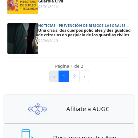
Guardia Civil
03/01/2024
NOTICIAS · PREVENCIÓN DE RIESGOS LABORALES Y PROTECCIÓN DE LA SALUD (ART. 31)
Una crisis, dos cuerpos policiales y desigualdad
de criterios en perjuicio de los guardias civiles
04/04/2020
Página 1 de 2
‹
1
2
›
Afiliate a AUGC
Descarga nuestra App