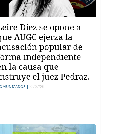
Leire Díez se opone a
que AUGC ejerza la
acusación popular de
forma independiente
en la causa que
instruye el juez Pedraz.
OMUNICADOS |
23/07/26