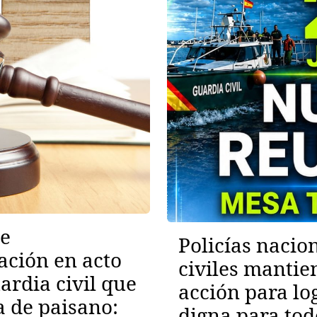
de
Policías nacio
ación en acto
civiles mantie
ardia civil que
acción para lo
a de paisano:
digna para to