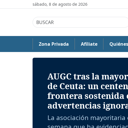
sábado, 8 de agosto de 2026
Zona Privada
Afíliate
Quiéne
AUGC tras la mayor 
de Ceuta: un centen
frontera sostenida 
advertencias ignor
La asociación mayoritaria 
semana que ha evidenciado 