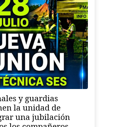
nales y guardias
nen la unidad de
grar una jubilación
dos los compañeros