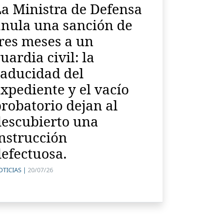
a Ministra de Defensa
anula una sanción de
res meses a un
uardia civil: la
caducidad del
xpediente y el vacío
robatorio dejan al
descubierto una
nstrucción
efectuosa.
TICIAS |
20/07/26