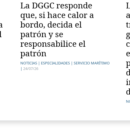
La DGGC responde
L
que, si hace calor a
a
bordo, decida el
t
l
patrón y se
g
responsabilice el
patrón
e
p
NOTICIAS |
ESPECIALIDADES |
SERVICIO MARÍTIMO
|
24/07/26
i
d
NO