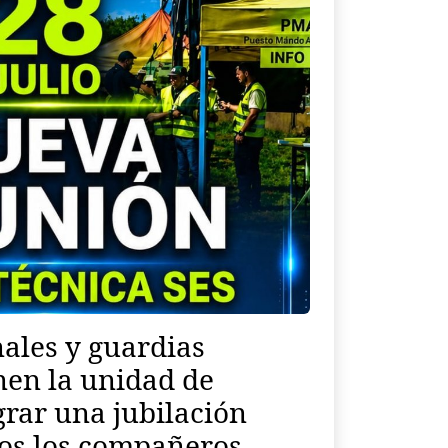
nales y guardias
nen la unidad de
grar una jubilación
dos los compañeros