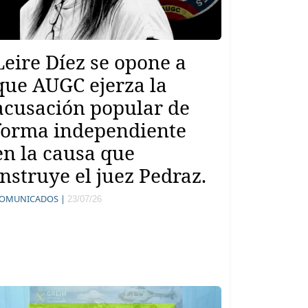
Leire Díez se opone a
que AUGC ejerza la
acusación popular de
forma independiente
en la causa que
instruye el juez Pedraz.
OMUNICADOS |
23/07/26