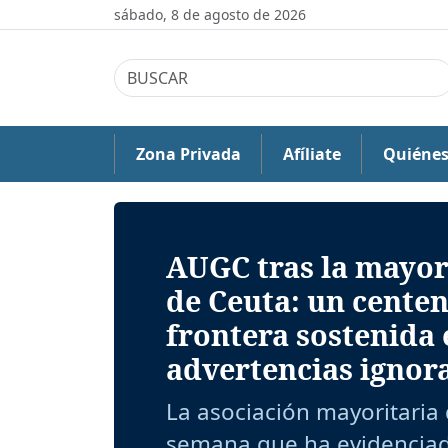
sábado, 8 de agosto de 2026
Zona Privada
Afíliate
Quiéne
AUGC tras la mayor 
de Ceuta: un centen
frontera sostenida 
advertencias ignor
La asociación mayoritaria 
semana que ha evidenciado 