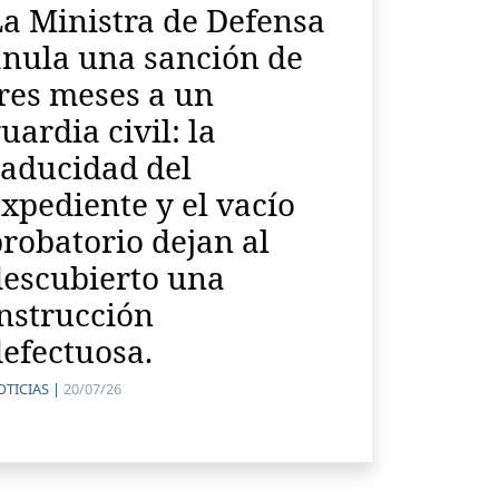
a Ministra de Defensa
anula una sanción de
res meses a un
uardia civil: la
caducidad del
xpediente y el vacío
robatorio dejan al
descubierto una
nstrucción
efectuosa.
TICIAS |
20/07/26