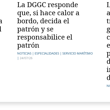
La DGGC responde
L
que, si hace calor a
a
bordo, decida el
t
l
patrón y se
g
responsabilice el
patrón
e
p
NOTICIAS |
ESPECIALIDADES |
SERVICIO MARÍTIMO
|
24/07/26
i
d
NO