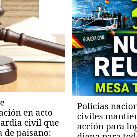
de
Policías nacio
ación en acto
civiles mantie
ardia civil que
acción para lo
a de paisano:
digna para to